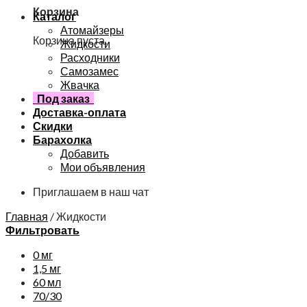
Корзина
Каталог
Атомайзеры
Корзина пуста.
Жидкости
Расходники
Самозамес
Жвачка
Под заказ
Доставка-оплата
Скидки
Барахолка
Добавить
Мои объявления
Приглашаем в наш чат
Главная
/
Жидкости
Фильтровать
0 мг
1,5 мг
60 мл
70/30