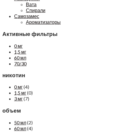
Вата
Спирали
Самозамес
Ароматизаторы
Активные фильтры
0 мг
1,5 мг
60 мл
70/30
никотин
0 мг
(4)
1,5 мг
(0)
3 мг
(7)
объем
50 мл
(2)
60 мл
(4)