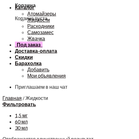
Корзина
Каталог
Атомайзеры
Корзина пуста.
Жидкости
Расходники
Самозамес
Жвачка
Под заказ
Доставка-оплата
Скидки
Барахолка
Добавить
Мои объявления
Приглашаем в наш чат
Главная
/
Жидкости
Фильтровать
1,5 мг
60 мл
30 мл
Отображается единственный результат