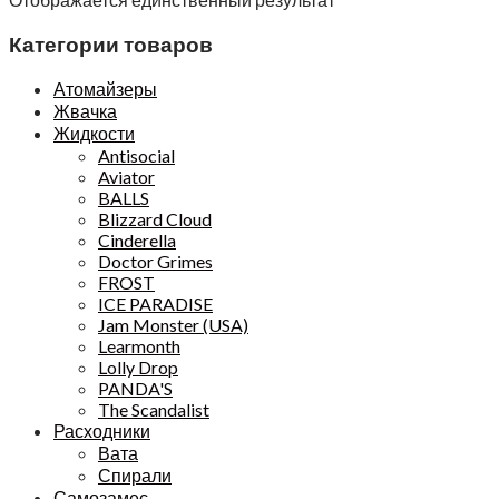
Категории товаров
Атомайзеры
Жвачка
Жидкости
Antisocial
Aviator
BALLS
Blizzard Cloud
Cinderella
Doctor Grimes
FROST
ICE PARADISE
Jam Monster (USA)
Learmonth
Lolly Drop
PANDA'S
The Scandalist
Расходники
Вата
Спирали
Самозамес