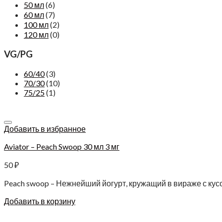
50 мл
(6)
60 мл
(7)
100 мл
(2)
120 мл
(0)
VG/PG
60/40
(3)
70/30
(10)
75/25
(1)
Добавить в избранное
Aviator – Peach Swoop 30 мл 3 мг
50
₽
Peach swoop – Нежнейший йогурт, кружащий в вираже с кус
Добавить в корзину