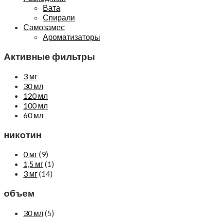
Вата
Спирали
Самозамес
Ароматизаторы
Активные фильтры
3 мг
30 мл
120 мл
100 мл
60 мл
никотин
0 мг
(9)
1,5 мг
(1)
3 мг
(14)
объем
30 мл
(5)