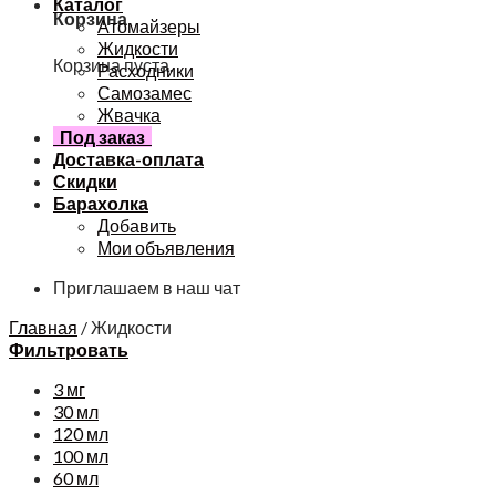
Каталог
Корзина
Атомайзеры
Жидкости
Корзина пуста.
Расходники
Самозамес
Жвачка
Под заказ
Доставка-оплата
Скидки
Барахолка
Добавить
Мои объявления
Приглашаем в наш чат
Главная
/
Жидкости
Фильтровать
3 мг
30 мл
120 мл
100 мл
60 мл