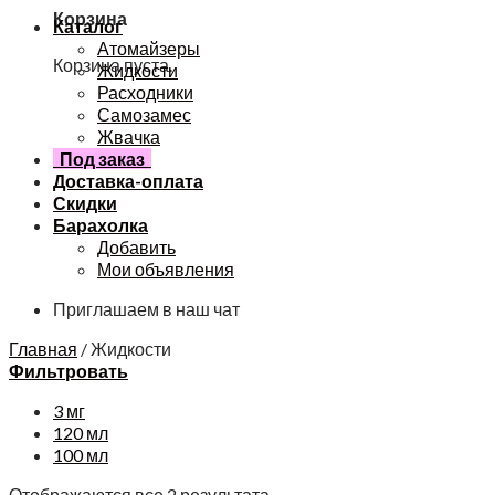
Корзина
Каталог
Атомайзеры
Корзина пуста.
Жидкости
Расходники
Самозамес
Жвачка
Под заказ
Доставка-оплата
Скидки
Барахолка
Добавить
Мои объявления
Приглашаем в наш чат
Главная
/
Жидкости
Фильтровать
3 мг
120 мл
100 мл
Отображаются все 2 результата