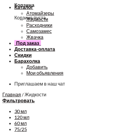
Корзина
Каталог
Атомайзеры
Корзина пуста.
Жидкости
Расходники
Самозамес
Жвачка
Под заказ
Доставка-оплата
Скидки
Барахолка
Добавить
Мои объявления
Приглашаем в наш чат
Главная
/
Жидкости
Фильтровать
30 мл
120 мл
60 мл
75/25