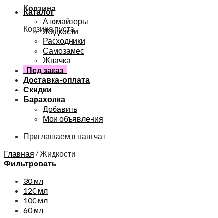
Корзина
Каталог
Атомайзеры
Корзина пуста.
Жидкости
Расходники
Самозамес
Жвачка
Под заказ
Доставка-оплата
Скидки
Барахолка
Добавить
Мои объявления
Приглашаем в наш чат
Главная
/
Жидкости
Фильтровать
30 мл
120 мл
100 мл
60 мл