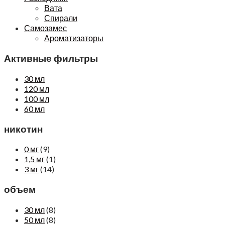
Вата
Спирали
Самозамес
Ароматизаторы
Активные фильтры
30 мл
120 мл
100 мл
60 мл
никотин
0 мг
(9)
1,5 мг
(1)
3 мг
(14)
объем
30 мл
(8)
50 мл
(8)