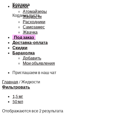
Корзина
Каталог
Атомайзеры
Корзина пуста.
Жидкости
Расходники
Самозамес
Жвачка
Под заказ
Доставка-оплата
Скидки
Барахолка
Добавить
Мои объявления
Приглашаем в наш чат
Главная
/
Жидкости
Фильтровать
1,5 мг
50 мл
Отображаются все 2 результата