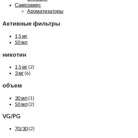
Самозамес
Ароматизаторы
Активные фильтры
1,5 мг
50 мл
никотин
1,5 мг
(2)
3 мг
(6)
объем
30 мл
(1)
50 мл
(2)
VG/PG
70/30
(2)