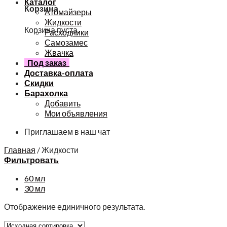
Каталог
Корзина
Атомайзеры
Жидкости
Корзина пуста.
Расходники
Самозамес
Жвачка
Под заказ
Доставка-оплата
Скидки
Барахолка
Добавить
Мои объявления
Приглашаем в наш чат
Главная
/
Жидкости
Фильтровать
60 мл
30 мл
Отображение единичного результата.