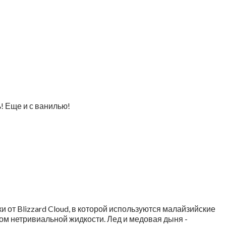
ь! Еще и с ванилью!
и от Blizzard Cloud, в которой используются малайзийские
ом нетривиальной жидкости. Лед и медовая дыня -