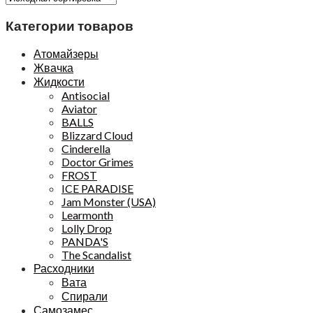
Категории товаров
Атомайзеры
Жвачка
Жидкости
Antisocial
Aviator
BALLS
Blizzard Cloud
Cinderella
Doctor Grimes
FROST
ICE PARADISE
Jam Monster (USA)
Learmonth
Lolly Drop
PANDA'S
The Scandalist
Расходники
Вата
Спирали
Самозамес