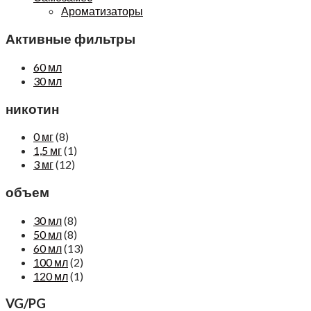
Ароматизаторы
Активные фильтры
60 мл
30 мл
никотин
0 мг
(8)
1,5 мг
(1)
3 мг
(12)
объем
30 мл
(8)
50 мл
(8)
60 мл
(13)
100 мл
(2)
120 мл
(1)
VG/PG