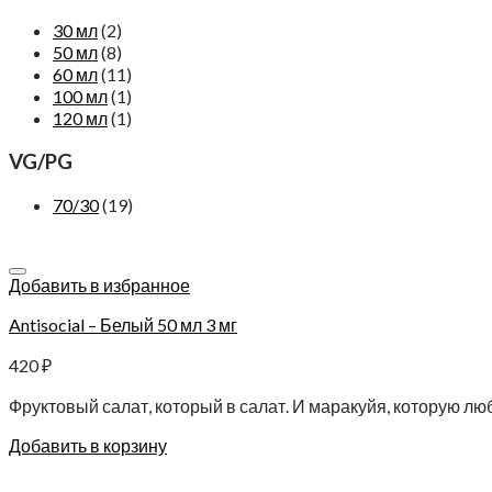
30 мл
(2)
50 мл
(8)
60 мл
(11)
100 мл
(1)
120 мл
(1)
VG/PG
70/30
(19)
Добавить в избранное
Antisocial – Белый 50 мл 3 мг
420
₽
Фруктовый салат, который в салат. И маракуйя, которую лю
Добавить в корзину