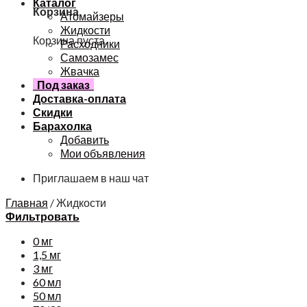
Каталог
Корзина
Атомайзеры
Жидкости
Корзина пуста.
Расходники
Самозамес
Жвачка
Под заказ
Доставка-оплата
Скидки
Барахолка
Добавить
Мои объявления
Приглашаем в наш чат
Главная
/
Жидкости
Фильтровать
0 мг
1,5 мг
3 мг
60 мл
50 мл