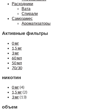
Расходники
Вата
Спирали
Самозамес
Ароматизаторы
Активные фильтры
0 мг
1,5 мг
3 мг
60 мл
50 мл
70/30
никотин
0 мг
(4)
1,5 мг
(2)
3 мг
(13)
объем