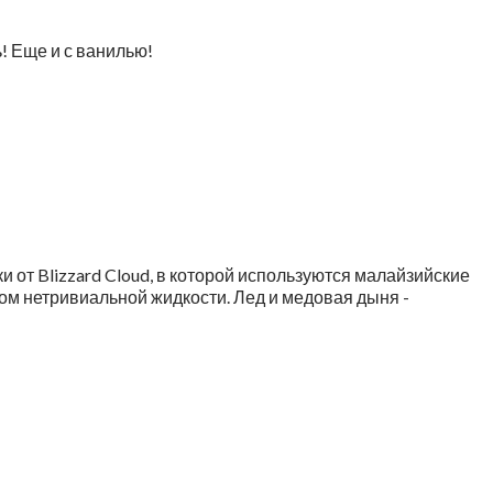
ь! Еще и с ванилью!
и от Blizzard Cloud, в которой используются малайзийские
ом нетривиальной жидкости. Лед и медовая дыня -