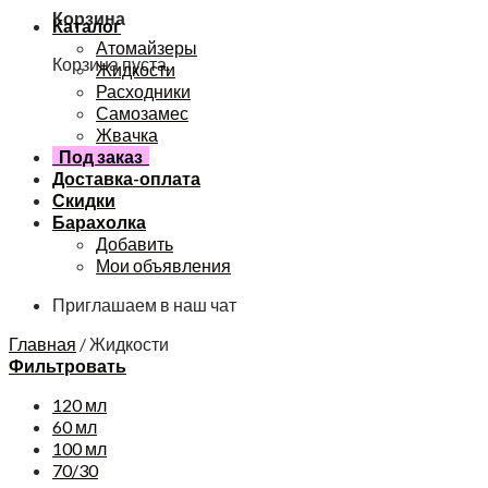
Корзина
Каталог
Атомайзеры
Корзина пуста.
Жидкости
Расходники
Самозамес
Жвачка
Под заказ
Доставка-оплата
Скидки
Барахолка
Добавить
Мои объявления
Приглашаем в наш чат
Главная
/
Жидкости
Фильтровать
120 мл
60 мл
100 мл
70/30