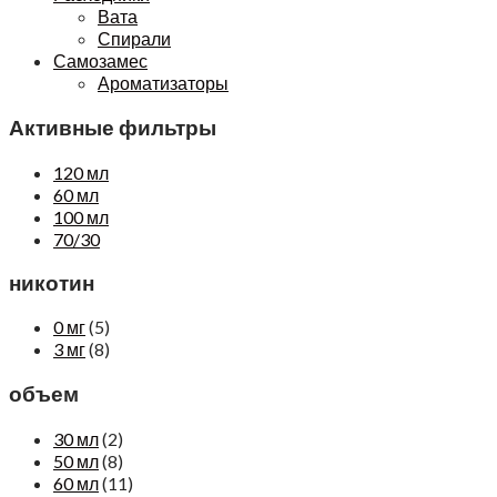
Вата
Спирали
Самозамес
Ароматизаторы
Активные фильтры
120 мл
60 мл
100 мл
70/30
никотин
0 мг
(5)
3 мг
(8)
объем
30 мл
(2)
50 мл
(8)
60 мл
(11)