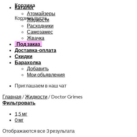
Корзина
Каталог
Атомайзеры
Корзина пуста.
Жидкости
Расходники
Самозамес
Жвачка
Под заказ
Доставка-оплата
Скидки
Барахолка
Добавить
Мои объявления
Приглашаем в наш чат
Главная
/
Жидкости
/
Doctor Grimes
Фильтровать
1,5 мг
0 мг
Отображаются все 3 результата