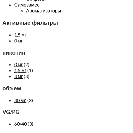
Самозамес
Ароматизаторы
Активные фильтры
1,5 мг
0 мг
никотин
0 мг
(2)
1,5 мг
(1)
3 мг
(3)
объем
30 мл
(3)
VG/PG
60/40
(3)