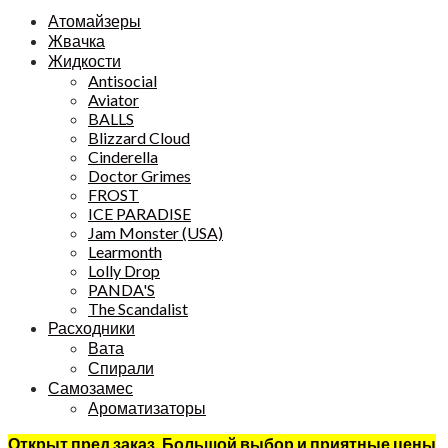
Атомайзеры
Жвачка
Жидкости
Antisocial
Aviator
BALLS
Blizzard Cloud
Cinderella
Doctor Grimes
FROST
ICE PARADISE
Jam Monster (USA)
Learmonth
Lolly Drop
PANDA'S
The Scandalist
Расходники
Вата
Спирали
Самозамес
Ароматизаторы
Открыт пред заказ. Большой выбор и приятные цены