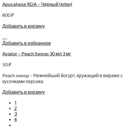
Apocalypse RDA – Черный (клон)
800
₽
Добавить в корзину
Добавить в избранное
Aviator – Peach Swoop 30 мл 3 мг
50
₽
Peach swoop – Нежнейший йогурт, кружащий в вираже с
кусочками персика
Добавить в корзину
1
2
3
4